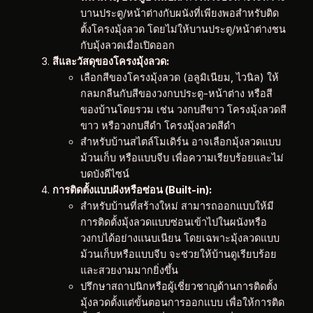
บานประตู/หน้าต่างกับผนังที่เพียงพอสำหรับติด
ตั้งโครงมุ้งลวด โดยไม่ให้บานประตู/หน้าต่างชน
กับมุ้งลวดเมื่อเปิดออก
สีและวัสดุของโครงมุ้งลวด:
เลือกสีของโครงมุ้งลวด (อลูมิเนียม, ไวนิล) ให้
กลมกลืนกับสีของวงกบประตู-หน้าต่าง หรือสี
ของบ้านโดยรวม เช่น วงกบสีขาว โครงมุ้งลวดสี
ขาว หรือวงกบสีดำ โครงมุ้งลวดสีดำ
สำหรับบ้านสไตล์โมเดิร์น อาจเลือกมุ้งลวดแบบ
ม้วนเก็บ หรือแบบจีบ เพื่อความเรียบร้อยและไม่
บดบังดีไซน์
การติดตั้งแบบฝังหรือซ่อน (Built-in):
สำหรับบ้านที่สร้างใหม่ สามารถออกแบบให้มี
การติดตั้งมุ้งลวดแบบซ่อนเข้าไปในผนังหรือ
วงกบได้อย่างแนบเนียน โดยเฉพาะมุ้งลวดแบบ
ม้วนเก็บหรือแบบจีบ จะช่วยให้บ้านดูเรียบร้อย
และสวยงามมากยิ่งขึ้น
ปรึกษาสถาปนิกหรือผู้เชี่ยวชาญด้านการติดตั้ง
มุ้งลวดตั้งแต่ขั้นตอนการออกแบบ เพื่อให้การติด