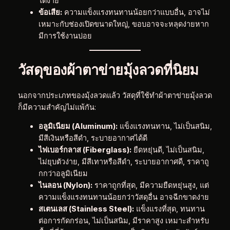
ได้ง่าย
ข้อเสีย:
ความแข็งแรงทนทานน้อยกว่าแบบอื่น, อาจไม่
เหมาะกับช่องเปิดขนาดใหญ่, ขอบอาจจะหลุดง่ายหาก
มีการใช้งานบ่อย
วัสดุของผ้าตาข่ายมุ้งลวดที่นิยม
นอกจากประเภทของมุ้งลวดแล้ว วัสดุที่ใช้ทำผ้าตาข่ายมุ้งลวด
ก็มีความสำคัญไม่แพ้กัน:
อลูมิเนียม (Aluminum):
แข็งแรงทนทาน, ไม่เป็นสนิม,
มีสีเงินหรือสีดำ, ระบายอากาศได้ดี
ไฟเบอร์กลาส (Fiberglass):
ยืดหยุ่นดี, ไม่เป็นสนิม,
ไม่ยุบตัวง่าย, มีสีเทาหรือสีดำ, ระบายอากาศดี, ราคาถู
กกว่าอลูมิเนียม
ไนลอน (Nylon):
ราคาถูกที่สุด, มีความยืดหยุ่นสูง, แต่
ความแข็งแรงทนทานน้อยกว่าวัสดุอื่น อาจฉีกขาดง่าย
สเตนเลส (Stainless Steel):
แข็งแรงที่สุด, ทนทาน
ต่อการกัดกร่อน, ไม่เป็นสนิม, มีราคาสูง เหมาะสำหรับ