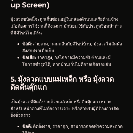
up Screen)
มุ้งลวดชนิดนี้จะถูกเก็บซ่อนอยู่ในกล่องด้านบนหรือด้านข้าง
เมื่อต้องการใช้งานก็ดึงลงมา มักนิยมใช้กับประตูหรือหน้าต่าง
ที่มีดีไซน์โมเดิร์น
ข้อดี:
สวยงาม, กลมกลืนกับดีไซน์บ้าน, มุ้งลวดไม่สัมผัส
สิ่งสกปรกเมื่อเก็บ
ข้อเสีย:
ราคาสูง, กลไกอาจมีความซับซ้อนและมี
โอกาสชำรุดได้, หากม้วนเก็บไม่ดีอาจเกิดรอยยับ
5. มุ้งลวดแบบแม่เหล็ก หรือ มุ้งลวด
ติดตีนตุ๊กแก
เป็นมุ้งลวดที่ติดตั้งง่ายด้วยแม่เหล็กหรือตีนตุ๊กแก เหมาะ
สำหรับหน้าต่างที่ไม่ต้องการเจาะ หรือสำหรับผู้ที่ต้องการติด
ตั้งชั่วคราว
ข้อดี:
ติดตั้งง่าย, ราคาถูก, สามารถถอดทำความสะอาด