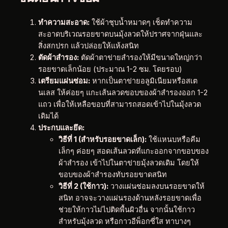
ทำความสะอาด:
ใช้ผ้าชุบน้ำหมาดๆ เช็ดทำความ
สะอาดบริเวณรอยขาดบนมุ้งลวดให้ปราศจากฝุ่นและ
สิ่งสกปรก แล้วปล่อยให้แห้งสนิท
ตัดผ้าสำรอง:
ตัดผ้าตาข่ายสำรองให้มีขนาดใหญ่กว่า
รอยขาดเล็กน้อย (ประมาณ 1-2 ซม. โดยรอบ)
เตรียมแผ่นซ่อม:
หากเป็นตาข่ายอลูมิเนียมหรือสเต
นเลส ให้ค่อยๆ แกะเส้นลวดขอบของผ้าสำรองออก 1-2
แถว เพื่อให้เหลือขอบที่สามารถสอดเข้าไปในมุ้งลวด
เดิมได้
ประกบและยึด:
วิธีที่ 1 (สำหรับรอยขาดเล็ก):
ใช้แหนบหรือคีม
เล็กๆ ค่อยๆ สอดเส้นลวดที่แกะออกจากขอบของ
ผ้าสำรอง เข้าไปในตาข่ายมุ้งลวดเดิม โดยให้
ขอบของผ้าสำรองทับรอยขาดสนิท
วิธีที่ 2 (ใช้กาว):
วางแผ่นซ่อมลงบนรอยขาดให้
สนิท อาจจะวางแผ่นรองด้านหลังรอยขาดเพื่อ
ช่วยให้กาวไม่ไปติดพื้นผิวอื่น จากนั้นใช้กาว
สำหรับมุ้งลวด หรือกาวอีพ็อกซี่ใส ทาบางๆ