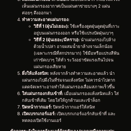
เห็นแผ่นกรองอากาศเป็นแผ่นตาข่ายบางๆ 2 แผ่น
ค่อยๆ ดึงออกมา
ทำความสะอาดแผ่นกรอง:
วิธีที่ 1 (ฝุ่นไม่เยอะ):
ใช้เครื่องดูดฝุ่นดูดฝุ่นที่เกาะ
อยู่บนแผ่นกรองออก หรือใช้แปรงปัดฝุ่นเบาๆ
วิธีที่ 2 (ฝุ่นเยอะ/มีคราบ):
นำแผ่นกรองไปล้าง
ด้วยน้ำเปล่า อาจผสมน้ำยาล้างจานเล็กน้อย
(เฉพาะกรณีที่สกปรกมาก) ใช้มือหรือแปรงสีฟัน
เก่าขัดเบาๆ ให้ทั่ว ระวังอย่าขัดแรงเกินไปจน
แผ่นกรองเสียหาย
ผึ่งให้แห้งสนิท:
หลังจากล้างทำความสะอาดแล้ว นำ
แผ่นกรองไปผึ่งในที่ร่มจนแห้งสนิท ไม่ควรนำไปตาก
แดดจัดเพราะอาจทำให้แผ่นกรองเสื่อมสภาพเร็วขึ้น
ใส่แผ่นกรองกลับเข้าที่:
เมื่อแผ่นกรองแห้งสนิทแล้ว ใส่
กลับเข้าที่เดิม โดยใส่ให้ถูกด้านและเข้าล็อก
ปิดหน้ากากแอร์:
ปิดหน้ากากแอร์ให้สนิท
เปิดเบรกเกอร์แอร์:
เปิดเบรกเกอร์แอร์กลับเข้าที่ และ
ทดลองเปิดใช้งานแอร์