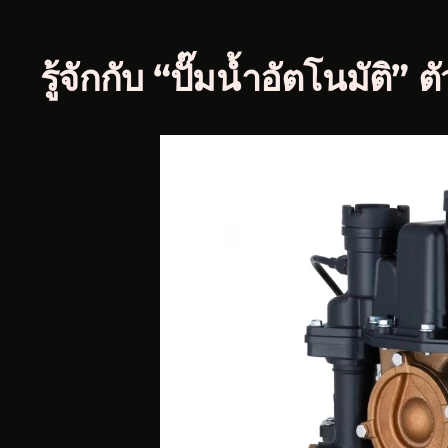
รู้จักกับ “ปั๊มน้ำอัตโนมัติ”