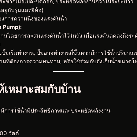
ะชากเมื่อเปิด-ปิดก๊อก, ประหยัดพลังงานกว่าในระยะยาว
ยู่กับรุ่นและยี่ห้อ)
ต้องการความนิ่งของแรงดันน้ำ
nk Pump):
นโดยการสะสมแรงดันน้ำไว้ในถัง เมื่อแรงดันลดลงถึงระดับที
ย
อปั๊มเริ่มทำงาน, ปั๊มอาจทำงานถี่ขึ้นหากมีการใช้น้ำปริมาณ
้านที่ต้องการความทนทาน, หรือใช้ร่วมกับถังเก็บน้ำขนาดใ
ติให้เหมาะสมกับบ้าน
ห้การใช้น้ำมีประสิทธิภาพและประหยัดพลังงาน:
00 วัตต์