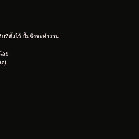
่ตั้งไว้ ปั๊มจึงจะทำงาน
น้อย
หญ่