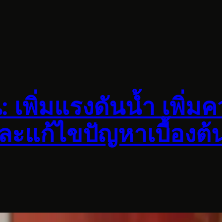
น: เพิ่มแรงดันน้ำ เพิ
อและแก้ไขปัญหาเบื้องต