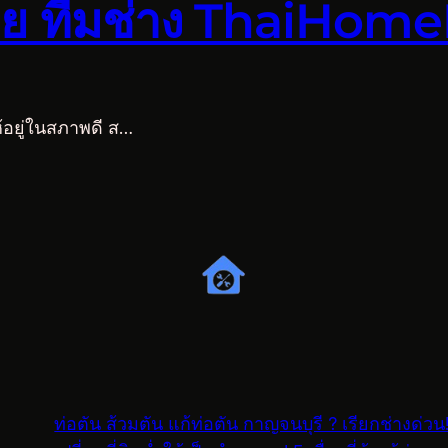
ดย ทีมช่าง ThaiHomeF
้อยู่ในสภาพดี ส…
ท่อตัน ส้วมตัน แก้ท่อตัน กาญจนบุรี ? เรียกช่างด่วน